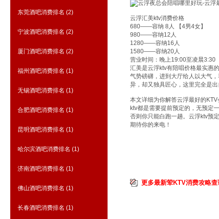
东莞酒吧消费排名
(2)
云浮汇美ktv消费价格
680——容纳 8人 【4男4女】
宁波酒吧消费排名
(2)
980——容纳12人
1280——容纳16人
厦门酒吧消费排名
(2)
1580——容纳20人
营业时间：晚上19:00至凌晨3:30
汇美是云浮ktv有陪唱价格最实
福州酒吧消费排名
(1)
气势磅礴，进到大厅给人以大气，
异，却又独具匠心，这里完全是出
无锡酒吧消费排名
(1)
本文详细为你解答云浮最好的KT
ktv都是需要提前预定的，无预
合肥酒吧消费排名
(1)
否则你只能白跑一趟。云浮ktv预定
期待你的来电！
昆明酒吧消费排名
(1)
哈尔滨酒吧消费排名
(1)
济南酒吧消费排名
(1)
更多最新荤KTV消费攻略查
佛山酒吧消费排名
(1)
长春酒吧消费排名
(1)