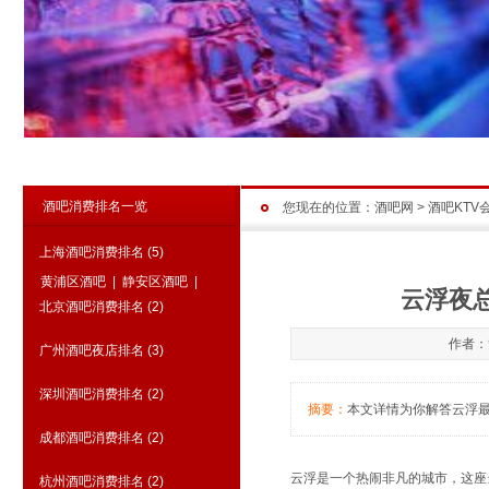
酒吧消费排名一览
您现在的位置：
酒吧网
>
酒吧KTV
上海酒吧消费排名
(5)
黄浦区酒吧
|
静安区酒吧
|
云浮夜
北京酒吧消费排名
(2)
作者：管
广州酒吧夜店排名
(3)
深圳酒吧消费排名
(2)
摘要：
本文详情为你解答云浮最好
成都酒吧消费排名
(2)
云浮是一个热闹非凡的城市，这座
杭州酒吧消费排名
(2)