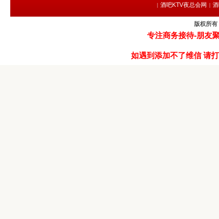
酒吧KTV夜总会网
酒
|
|
版权所有 
专注商务接待-朋友聚
如遇到添加不了维信 请打