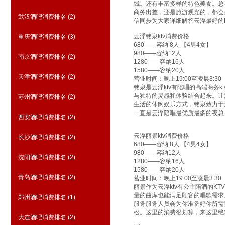
城。还有丰富多样的特色美食。总
商务出差，还是旅游观光的，都会毫不
武汉酒吧消费排名
(2)
信同步为大家详细解答云浮最好的
云浮铭泉ktv消费价格
重庆酒吧消费排名
(3)
680——容纳 8人 【4男4女】
980——容纳12人
南京酒吧消费排名
(2)
1280——容纳16人
1580——容纳20人
天津酒吧消费排名
(2)
营业时间：晚上19:00至凌晨3:30
铭泉是云浮ktv有陪唱的高端商务
与独特的灵感和体验结合起来。让
苏州酒吧消费排名
(2)
生活的休闲娱乐方式，铭泉致力于
一直是云浮陪唱最优质最多的夜总
西安酒吧消费排名
(2)
云浮丽景ktv消费价格
长沙酒吧消费排名
(2)
680——容纳 8人 【4男4女】
980——容纳12人
沈阳酒吧消费排名
(2)
1280——容纳16人
1580——容纳20人
青岛酒吧消费排名
(2)
营业时间：晚上19:00至凌晨3:30
丽景作为云浮ktv有公主陪酒的K
量的曲库也能满足顾客的唱歌需求
郑州酒吧消费排名
(1)
服务服务人员会为你准备好你所需
松。这里的消费很划算，来这里绝
大连酒吧消费排名
(2)